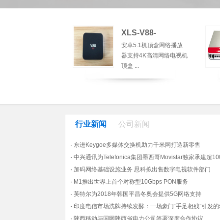
XLS-V88-
安卓5.1机顶盒网络播放
器支持4K高清网络电视机
顶盒 ...
行业新闻
公司新闻
·
东进Keygoe多媒体交换机助力千米网打造新零售
·
中兴通讯为Telefonica集团墨西哥Movistar独家承建超
·
加码网络基础设施业务 思科拟出售数字电视软件部门
·
M1推出世界上首个对称型10Gbps PON服务
·
英特尔为2018年韩国平昌冬奥会提供5G网络支持
·
印度电信市场洗牌持续发酵：一场豪门“手足相残”引发的
·
陕西移动与国网陕西省电力公司签署深度合作协议